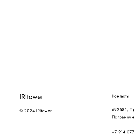
IRItower
Контакты
692581, П
© 2024 IRItower
Пограничн
+7 914 077