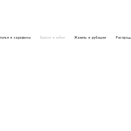
латья и сарафаны
Брюки и юбки
Жакеты и рубашки
Распрод